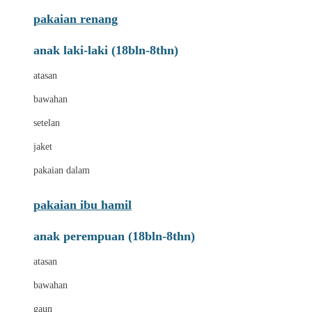
pakaian renang
anak laki-laki (18bln-8thn)
atasan
bawahan
setelan
jaket
pakaian dalam
pakaian ibu hamil
anak perempuan (18bln-8thn)
atasan
bawahan
gaun