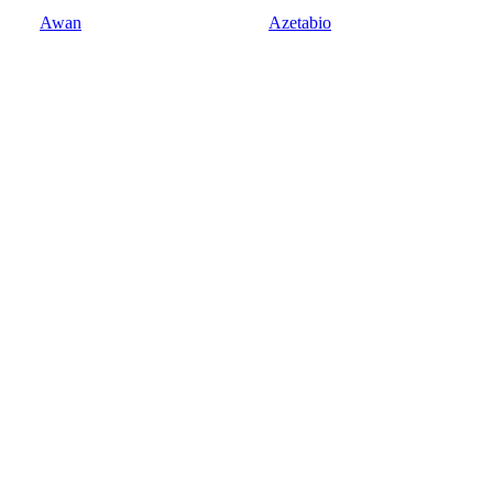
Awan
Azetabio