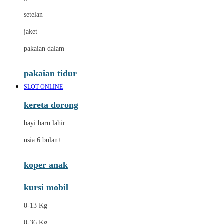
setelan
jaket
pakaian dalam
pakaian tidur
SLOT ONLINE
kereta dorong
bayi baru lahir
usia 6 bulan+
koper anak
kursi mobil
0-13 Kg
0-36 Kg