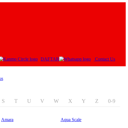
DAFTAR
Contact Us
us
S
T
U
V
W
X
Y
Z
0-9
Amara
Aqua Scale