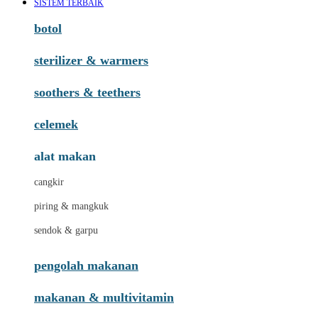
SISTEM TERBAIK
botol
sterilizer & warmers
soothers & teethers
celemek
alat makan
cangkir
piring & mangkuk
sendok & garpu
pengolah makanan
makanan & multivitamin