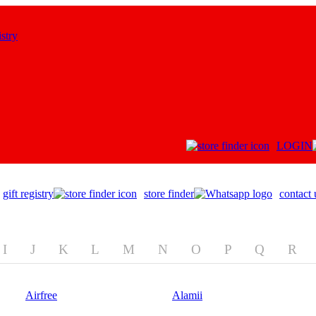
istry
LOGIN
gift registry
store finder
contact 
I
J
K
L
M
N
O
P
Q
R
Airfree
Alamii