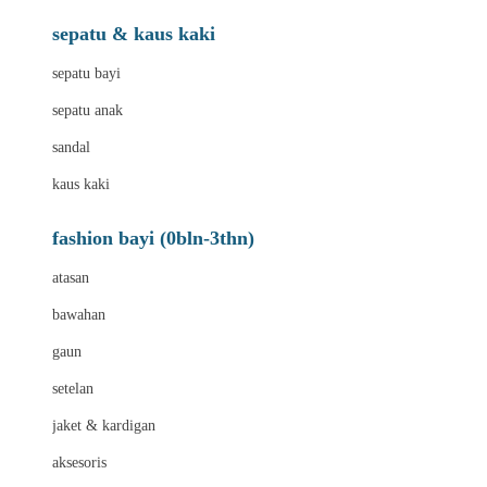
sepatu & kaus kaki
sepatu bayi
sepatu anak
sandal
kaus kaki
fashion bayi (0bln-3thn)
atasan
bawahan
gaun
setelan
jaket & kardigan
aksesoris