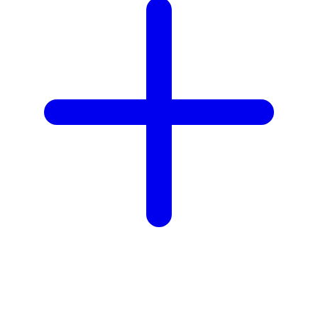
X
Xootz
Y
Yamatoya
Z
Zaxy
Zoggs
0-9
4Moms
59S