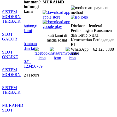
bantuan?
MURAH4D
hubungi
kami
SISTEM
MODERN
TERBAIK
Direktorat Jenderal
hubungi
Perlindungan Konsumen
kami
SLOT
dan Tertib Niaga
ikuti kami di
GACOR
Kementerian Perdagangan
media sosial
bantuan
RI
dan faq
WhatsApp: +62 123 8888
SLOT
8989
ONLINE
021-
123456789
SISTEM
MODERN
24 Hours
SISTEM
TERBAIK
MURAH4D
SLOT