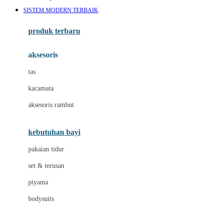
Awan
SISTEM MODERN TERBAIK
Azetabio
produk terbaru
B
aksesoris
Baabaasheepz
tas
Babiators
kacamata
Baby Dove
aksesoris rambut
Baby Jogger
Baby Rovega
kebutuhan bayi
Babybee
pakaian tidur
Banana Boat
set & terusan
Banz
piyama
Barbie
bodysuits
Beaba