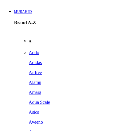
MURAH4D
Brand A-Z
A
Addo
Adidas
Airfree
Alamii
Amara
Aqua Scale
Asics
Aveeno