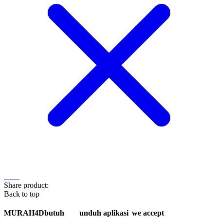
Share product:
Back to top
MURAH4D
butuh
unduh aplikasi
we accept