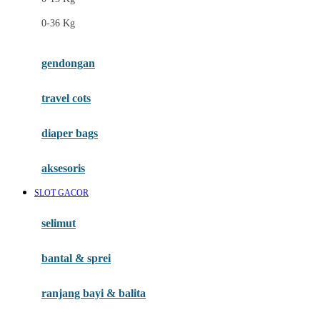
Felt So Sweet
0-36 Kg
Fisher Price
Flipper
gendongan
Friends Of Sally
travel cots
G
diaper bags
Gb
Geko
aksesoris
Graco
SLOT GACOR
Gund
selimut
H
bantal & sprei
Habbie
Haenim
ranjang bayi & balita
Happy Horse