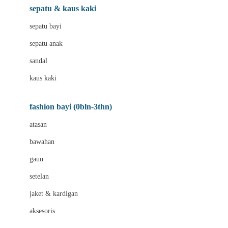
Beauty Barn
sepatu & kaus kaki
Bio Oil
sepatu bayi
Biolane
sepatu anak
Bite Fighters
sandal
Bizzi Growin
kaus kaki
Blackmores
fashion bayi (0bln-3thn)
Blooming Marvellous
atasan
Bonnels
bawahan
Bravado
gaun
Bruder
setelan
Brush Baby
jaket & kardigan
Buds Organics
aksesoris
Bugaboo