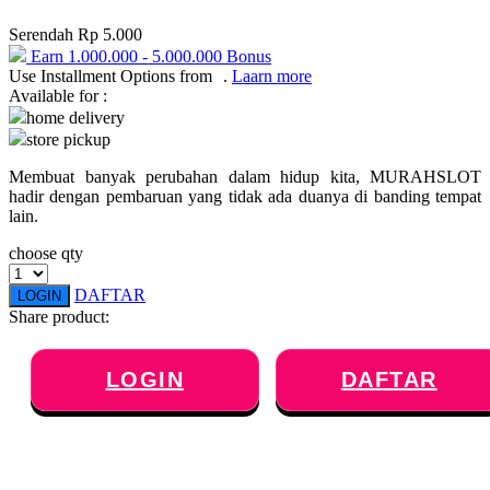
Serendah
Rp 5.000
Q
Earn
1.000.000
-
5.000.000
Bonus
Use Installment Options from
.
Laarn more
QV Baby
Available for :
home delivery
R
store pickup
Real Shades
Membuat banyak perubahan dalam hidup kita, MURAHSLOT
hadir dengan pembaruan yang tidak ada duanya di banding tempat
Red Castle
lain.
Ribbon Madness
choose qty
S
DAFTAR
LOGIN
Share product:
Sebamed
Silver Cross
LOGIN
DAFTAR
Simply Idea
Skip Hop
Spectra