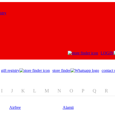
istry
LOGIN
gift registry
store finder
contact 
I
J
K
L
M
N
O
P
Q
R
Airfree
Alamii