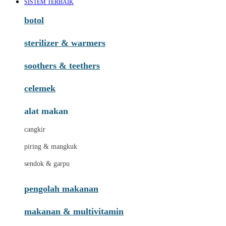
SISTEM TERBAIK
botol
sterilizer & warmers
soothers & teethers
celemek
alat makan
cangkir
piring & mangkuk
sendok & garpu
pengolah makanan
makanan & multivitamin