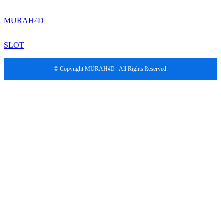
MURAH4D
SLOT
© Copyright MURAH4D . All Rights Reserved.