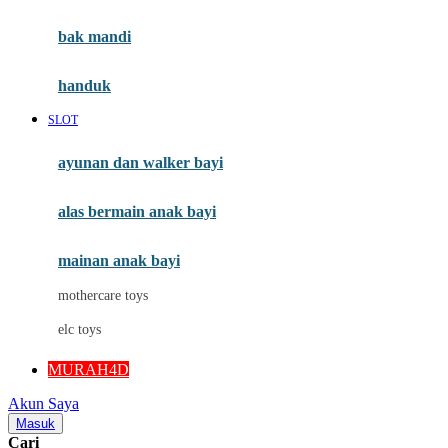
Mini Monkey
Moby
bak mandi
Momami
handuk
Mothercare
SLOT
Mustela
ayunan dan walker bayi
My Buddy Tag
My K
alas bermain anak bayi
N
mainan anak bayi
Naif
mothercare toys
Nike
elc toys
Nordic Natural
MURAH4D
Nuby
Akun Saya
Nuna
Masuk
Cari