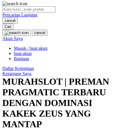
O
Pencarian Lanjutan
Oh Ma Grain
cancel
Okiedog
Cari
cancel
P
Akun Saya
Masuk / buat akun
Peachy
buat akun
Phil & Ted's
Bantuan
Philips Avent
Daftar Keinginan
Keranjang Saya
Pigeon
MURAHSLOT | PREMAN
Playgro
PRAGMATIC TERBARU
Poled Global
DENGAN DOMINASI
Ponycycle
KAKEK ZEUS YANG
Puma
MANTAP
Pureats