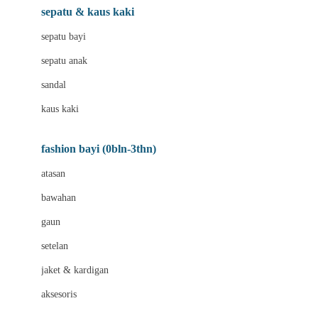
Beauty Barn
sepatu & kaus kaki
Bio Oil
sepatu bayi
Biolane
sepatu anak
Bite Fighters
sandal
Bizzi Growin
kaus kaki
Blackmores
fashion bayi (0bln-3thn)
Blooming Marvellous
atasan
Bonnels
bawahan
Bravado
gaun
Bruder
setelan
Brush Baby
jaket & kardigan
Buds Organics
aksesoris
Bugaboo