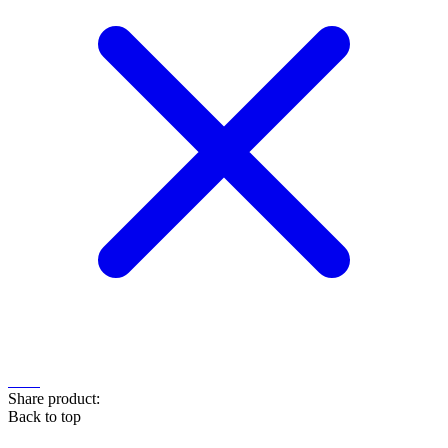
Share product:
Back to top