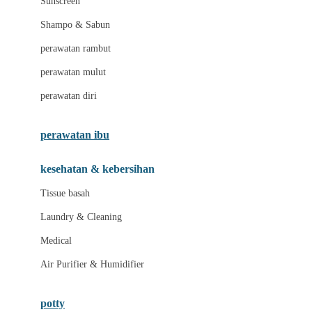
Sunscreen
London Taxi
Shampo & Sabun
Love To Dream
perawatan rambut
perawatan mulut
M
perawatan diri
Magformers
Mama's Choice
perawatan ibu
Mamas&Papas
kesehatan & kebersihan
Mamaway
Tissue basah
Maxi Cosi
Laundry & Cleaning
Megabloks
Medical
Micro
Air Purifier & Humidifier
MiDeer
Mimi & Lula
potty