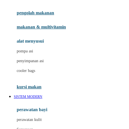
Joie
pengolah makanan
Joolz
Jujube
makanan & multivitamin
K
alat menyusui
Kiddycuts
pompa asi
Kumon
penyimpanan asi
L
cooler bags
Leapfrog
kursi makan
Leclerc
SISTEM MODERN
Lee Vierra
Lillebaby
perawatan bayi
Little Bird Told Me
perawatan kulit
Little Miss Janis