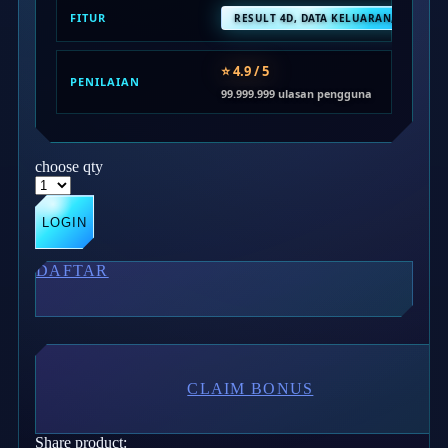
Twistshake
FITUR
RESULT 4D, DATA KELUARAN, STATIST
TY Toys
⭐ 4.9 / 5
PENILAIAN
U
99.999.999 ulasan pengguna
V
choose qty
Veja
LOGIN
Vitaflow
DAFTAR
Vtech
W
Waterland
Wellness
CLAIM BONUS
X
Share product: