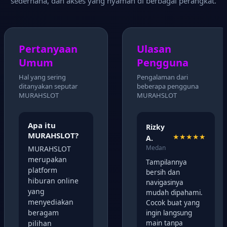
sederhana, dan akses yang nyaman di berbagai perangkat.
Pertanyaan
Ulasan
Umum
Pengguna
Hal yang sering
Pengalaman dari
ditanyakan seputar
beberapa pengguna
MURAHSLOT
MURAHSLOT
Apa itu
Rizky
MURAHSLOT?
★★★★★
A.
Medan
MURAHSLOT
merupakan
Tampilannya
platform
bersih dan
hiburan online
navigasinya
yang
mudah dipahami.
menyediakan
Cocok buat yang
beragam
ingin langsung
pilihan
main tanpa