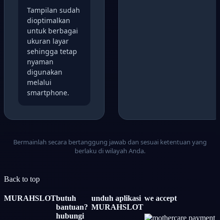
Tampilan sudah
dioptimalkan
untuk berbagai
ukuran layar
sehingga tetap
nyaman
digunakan
melalui
smartphone.
Bermainlah secara bertanggung jawab dan sesuai ketentuan yang
berlaku di wilayah Anda.
Back to top
MURAHSLOT
butuh
unduh aplikasi
we accept
bantuan?
MURAHSLOT
hubungi