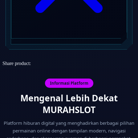
Share product:
Informasi Platform
Mengenal Lebih Dekat
MURAHSLOT
Platform hiburan digital yang menghadirkan berbagai pilihan
permainan online dengan tampilan modern, navigasi