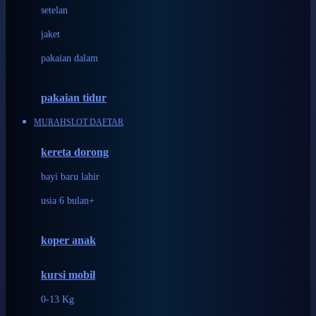
Dae Organics
setelan
Docare
jaket
Doona
pakaian dalam
Down To Earth
Drew
pakaian tidur
Dr. Brown's
MURAHSLOT DAFTAR
E
kereta dorong
ELC
bayi baru lahir
Ergobaby
usia 6 bulan+
Expert Care
koper anak
Ezyroller
kursi mobil
F
0-13 Kg
Felt So Sweet