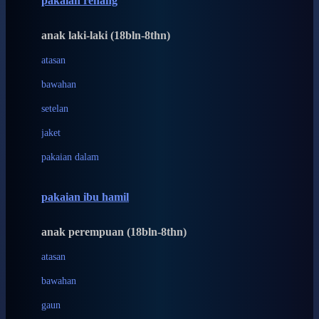
pakaian renang
Bumkins
anak laki-laki (18bln-8thn)
C
atasan
Cetaphil
bawahan
Chicco
setelan
Childlife
jaket
Clevamama
pakaian dalam
Cocolatte
Cottonseeds
pakaian ibu hamil
Cozy N Safe
anak perempuan (18bln-8thn)
Crane
atasan
Cybex
bawahan
D
gaun