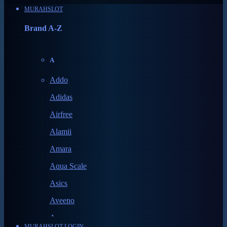
MURAHSLOT
Brand A-Z
A
Addo
Adidas
Airfree
Alamii
Amara
Aqua Scale
Asics
Aveeno
Awan
MURAHSLOT LOGIN