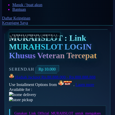
Q
Masuk / buat akun
Bantuan
QV Baby
Daftar Keinginan
Keranjang Saya
R
Real Shades
MURAHSLOT : Link
Red Castle
MURAHSLOT LOGIN
Ribbon Madness
Khusus Veteran Tercepat
S
SERENDAH
Rp 10.000
Sebamed
Hadiah Jackpot
Rp.88.888.000
-
Rp.888.888.888
Silver Cross
Use Installment Options from
.
Laarn more
Simply Idea
Available for :
home delivery
Skip Hop
store pickup
Spectra
Gunakan Link Official MURAHSLOT untuk mengakses