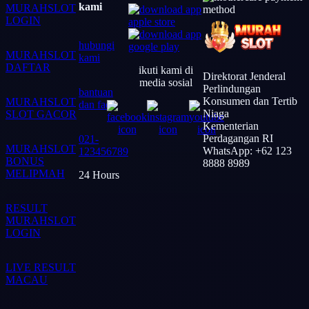
kami
MURAHSLOT
LOGIN
hubungi
MURAHSLOT
kami
DAFTAR
ikuti kami di
Direktorat Jenderal
media sosial
Perlindungan
bantuan
Konsumen dan Tertib
MURAHSLOT
dan faq
Niaga
SLOT GACOR
Kementerian
Perdagangan RI
021-
MURAHSLOT
WhatsApp: +62 123
123456789
BONUS
8888 8989
MELIPMAH
24 Hours
RESULT
MURAHSLOT
LOGIN
LIVE RESULT
MACAU