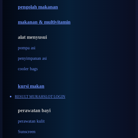
pengolah makanan
Joolz
Jujube
makanan & multivitamin
K
alat menyusui
Kiddycuts
pompa asi
Kumon
penyimpanan asi
L
cooler bags
Leapfrog
kursi makan
Leclerc
RESULT MURAHSLOT LOGIN
Lee Vierra
Lillebaby
perawatan bayi
Little Bird Told Me
perawatan kulit
Little Miss Janis
Sunscreen