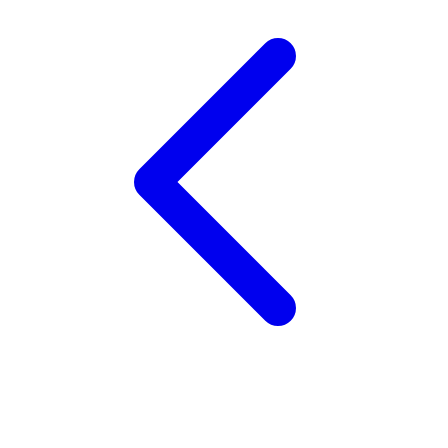
Squishmallows
Starbooks
Stick-O
Stokke
Sudocrem
Sumimo
Sunnylife
Sun-Staches
Swimava
T
Tommee Tippee
Trunki
Tutti Bambini