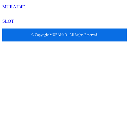
MURAH4D
SLOT
© Copyright MURAH4D . All Rights Reserved.