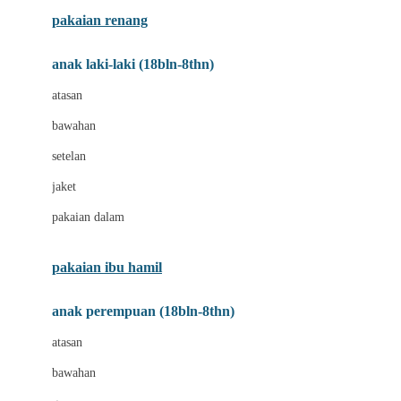
Buggygear
pakaian renang
Bumkins
anak laki-laki (18bln-8thn)
C
atasan
Cetaphil
bawahan
Chicco
setelan
Childlife
jaket
Clevamama
pakaian dalam
Cocolatte
Cottonseeds
pakaian ibu hamil
Cozy N Safe
anak perempuan (18bln-8thn)
Crane
atasan
Cybex
bawahan
D