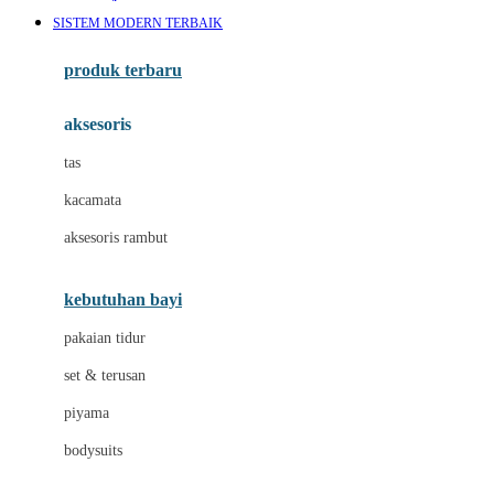
Awan
SISTEM MODERN TERBAIK
Azetabio
produk terbaru
B
aksesoris
Baabaasheepz
tas
Babiators
kacamata
Baby Dove
aksesoris rambut
Baby Jogger
Baby Rovega
kebutuhan bayi
Babybee
pakaian tidur
Banana Boat
set & terusan
Banz
piyama
Barbie
bodysuits
Beaba