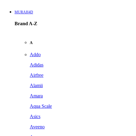
MURAH4D
Brand A-Z
A
Addo
Adidas
Airfree
Alamii
Amara
Aqua Scale
Asics
Aveeno