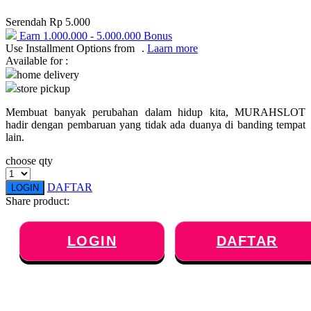
Serendah
Rp 5.000
Q
Earn
1.000.000
-
5.000.000
Bonus
Use Installment Options from
.
Laarn more
QV Baby
Available for :
home delivery
R
store pickup
Real Shades
Membuat banyak perubahan dalam hidup kita, MURAHSLOT
hadir dengan pembaruan yang tidak ada duanya di banding tempat
Red Castle
lain.
Ribbon Madness
choose qty
S
DAFTAR
LOGIN
Share product:
Sebamed
Silver Cross
LOGIN
DAFTAR
Simply Idea
Skip Hop
Spectra