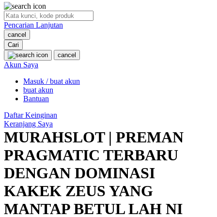
O
Pencarian Lanjutan
Oh Ma Grain
cancel
Okiedog
Cari
cancel
P
Akun Saya
Masuk / buat akun
Peachy
buat akun
Phil & Ted's
Bantuan
Philips Avent
Daftar Keinginan
Keranjang Saya
Pigeon
MURAHSLOT | PREMAN
Playgro
PRAGMATIC TERBARU
Poled Global
DENGAN DOMINASI
Ponycycle
KAKEK ZEUS YANG
Puma
MANTAP BETUL LAH NI
Pureats