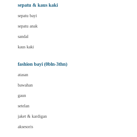
Beauty Barn
sepatu & kaus kaki
Bio Oil
sepatu bayi
Biolane
sepatu anak
Bite Fighters
sandal
Bizzi Growin
kaus kaki
Blackmores
fashion bayi (0bln-3thn)
Blooming Marvellous
atasan
Bonnels
bawahan
Bravado
gaun
Bruder
setelan
Brush Baby
jaket & kardigan
Buds Organics
aksesoris
Bugaboo