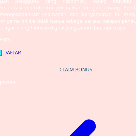
ngan pengguna yang responsif, setiap individu 
Sun-Staches
ksplorasi seluruh fitur permainan dengan tenang. Pend
Swimava
mengedepankan keamanan dan kenyamanan ini menj
rm game online tidak hanya sebagai sarana pelepas penat,
T
ebagai ruang hiburan digital yang aman dan tepercaya.
e qty
Tommee Tippee
Trunki
DAFTAR
Tutti Bambini
CLAIM BONUS
Twistshake
product:
TY Toys
U
V