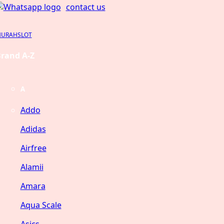
contact us
URAHSLOT
rand A-Z
A
Addo
Adidas
Airfree
Alamii
Amara
Aqua Scale
Asics