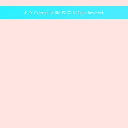
â”¬Ð¹ Copyright MURAHSLOT. All Rights Reserved.