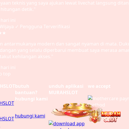
yaan teknis yang saya ajukan lewat livechat langsung dita
hitungan detik."
hari ini
Wijaya
✓ Pengguna Terverifikasi
★★
in antarmukanya modern dan sangat nyaman di mata. Du
adangan yang selalu diperbarui membuat saya merasa ama
takut kehilangan akses."
hari ini
o top
HSLOT
butuh
unduh aplikasi
we accept
bantuan?
MURAHSLOT
hubungi kami
HSLOT
hubungi kami
HSLOT
N