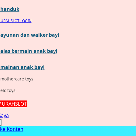
Mini Monkey
handuk
Moby
URAHSLOT LOGIN
Momami
ayunan dan walker bayi
Mothercare
alas bermain anak bayi
Mustela
My Buddy Tag
mainan anak bayi
My K
mothercare toys
N
elc toys
Naif
MURAHSLOT
Nike
Saya
Nordic Natural
 ke Konten
Nuby