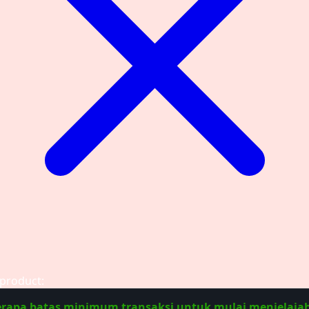
product:
rapa batas minimum transaksi untuk mulai menjelajah