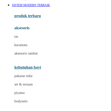
Awan
SISTEM MODERN TERBAIK
Azetabio
produk terbaru
B
aksesoris
Baabaasheepz
tas
Babiators
kacamata
Baby Dove
aksesoris rambut
Baby Jogger
Baby Rovega
kebutuhan bayi
Babybee
pakaian tidur
Banana Boat
set & terusan
Banz
piyama
Barbie
bodysuits
Beaba