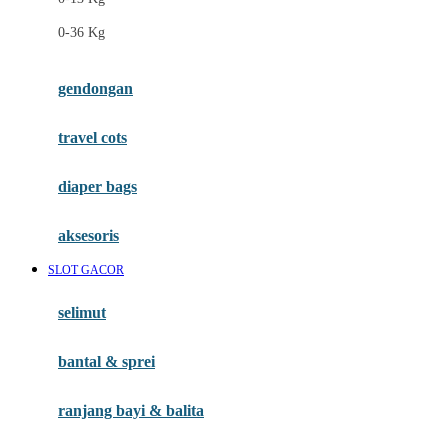
Felt So Sweet
0-36 Kg
Fisher Price
Flipper
gendongan
Friends Of Sally
travel cots
G
diaper bags
Gb
Geko
aksesoris
Graco
SLOT GACOR
Gund
selimut
H
bantal & sprei
Habbie
Haenim
ranjang bayi & balita
Happy Horse