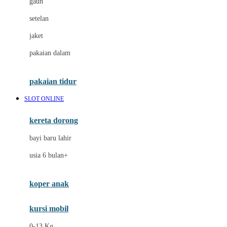
gaun
Dae Organics
setelan
Docare
jaket
Doona
pakaian dalam
Down To Earth
Drew
pakaian tidur
Dr. Brown's
SLOT ONLINE
E
kereta dorong
ELC
bayi baru lahir
Ergobaby
usia 6 bulan+
Expert Care
koper anak
Ezyroller
kursi mobil
F
0-13 Kg