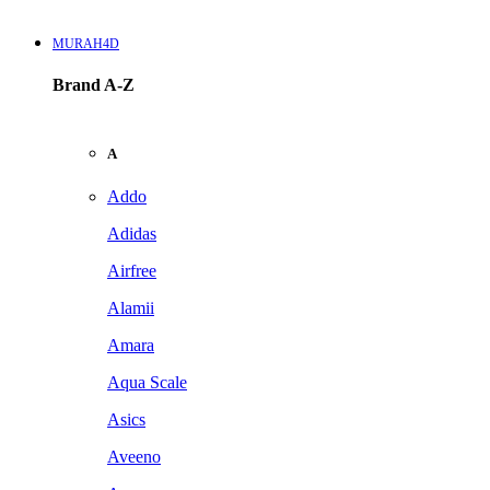
MURAH4D
Brand A-Z
A
Addo
Adidas
Airfree
Alamii
Amara
Aqua Scale
Asics
Aveeno