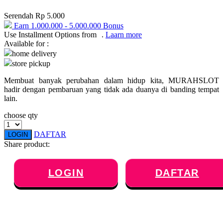
Serendah
Rp 5.000
Q
Earn
1.000.000
-
5.000.000
Bonus
Use Installment Options from
.
Laarn more
QV Baby
Available for :
home delivery
R
store pickup
Real Shades
Membuat banyak perubahan dalam hidup kita, MURAHSLOT
hadir dengan pembaruan yang tidak ada duanya di banding tempat
Red Castle
lain.
Ribbon Madness
choose qty
S
DAFTAR
LOGIN
Share product:
Sebamed
Silver Cross
LOGIN
DAFTAR
Simply Idea
Skip Hop
Spectra