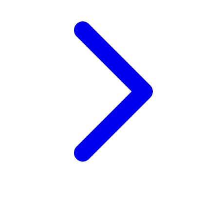
Twistshake
TY Toys
U
V
Veja
Vitaflow
Vtech
W
Waterland
Wellness