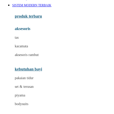
Awan
SISTEM MODERN TERBAIK
Azetabio
produk terbaru
B
aksesoris
Baabaasheepz
tas
Babiators
kacamata
Baby Dove
aksesoris rambut
Baby Jogger
Baby Rovega
kebutuhan bayi
Babybee
pakaian tidur
Banana Boat
set & terusan
Banz
piyama
Barbie
bodysuits
Beaba