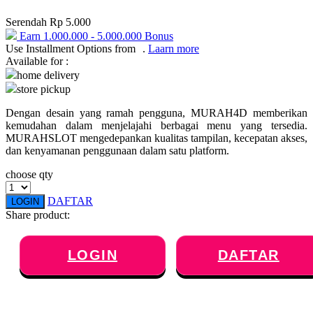
Serendah
Rp 5.000
Q
Earn
1.000.000
-
5.000.000
Bonus
Use Installment Options from
.
Laarn more
QV Baby
Available for :
home delivery
R
store pickup
Real Shades
Dengan desain yang ramah pengguna, MURAH4D memberikan
kemudahan dalam menjelajahi berbagai menu yang tersedia.
Red Castle
MURAHSLOT mengedepankan kualitas tampilan, kecepatan akses,
dan kenyamanan penggunaan dalam satu platform.
Ribbon Madness
choose qty
S
DAFTAR
LOGIN
Sebamed
Share product:
Silver Cross
LOGIN
DAFTAR
Simply Idea
Skip Hop
Spectra