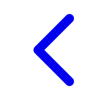
Squishmallows
Starbooks
Stick-O
Stokke
Sudocrem
Sumimo
Sunnylife
Sun-Staches
Swimava
T
Tommee Tippee
Trunki
Tutti Bambini