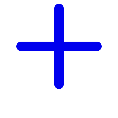
X
Xootz
Y
Yamatoya
Z
Zaxy
Zoggs
0-9
4Moms
59S