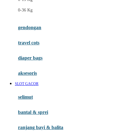
Felt So Sweet
0-36 Kg
Fisher Price
Flipper
gendongan
Friends Of Sally
travel cots
G
diaper bags
Gb
Geko
aksesoris
Graco
SLOT GACOR
Gund
selimut
H
bantal & sprei
Habbie
Haenim
ranjang bayi & balita
Happy Horse