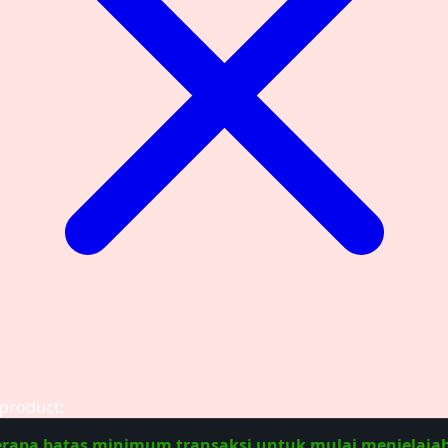
product:
rapa batas minimum transaksi untuk mulai menjelajah