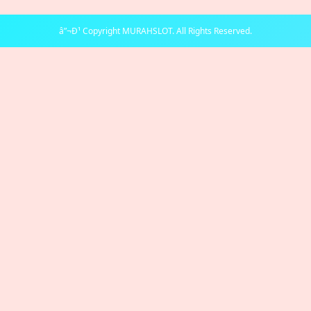
â”¬Ð¹ Copyright MURAHSLOT. All Rights Reserved.