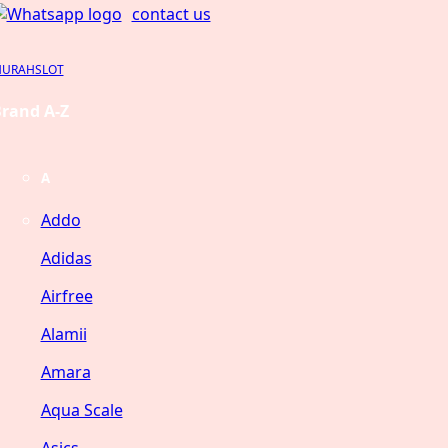
contact us
URAHSLOT
rand A-Z
A
Addo
Adidas
Airfree
Alamii
Amara
Aqua Scale
Asics