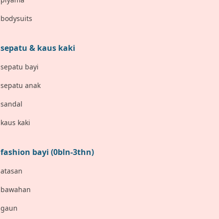
Banz
bodysuits
Barbie
Beaba
sepatu & kaus kaki
Beauty Barn
sepatu bayi
Bio Oil
sepatu anak
Biolane
sandal
Bite Fighters
kaus kaki
Bizzi Growin
fashion bayi (0bln-3thn)
Blackmores
atasan
Blooming Marvellous
bawahan
Bonnels
gaun
Bravado