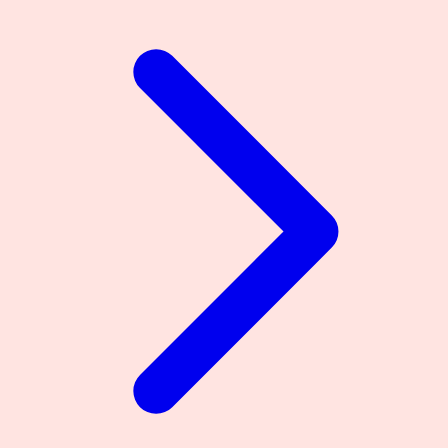
Zaxy
Zoggs
0-9
4Moms
59S