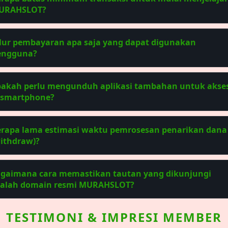
URAHSLOT?
alur pembayaran apa saja yang dapat digunakan
engguna?
akah perlu mengunduh aplikasi tambahan untuk akse
 smartphone?
rapa lama estimasi waktu pemrosesan penarikan dana
ithdraw)?
gaimana cara memastikan tautan yang dikunjungi
alah domain resmi MURAHSLOT?
TESTIMONI & IMPRESI MEMBER