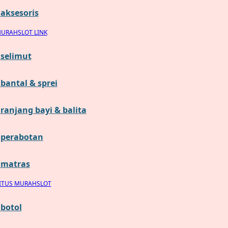
aksesoris
Gb
URAHSLOT LINK
Geko
Graco
selimut
Gund
bantal & sprei
H
ranjang bayi & balita
Habbie
perabotan
Haenim
Happy Horse
matras
Happy Tummy
ITUS MURAHSLOT
Hauck
botol
Havaianas