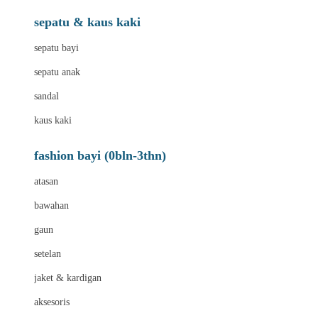
sepatu & kaus kaki
sepatu bayi
sepatu anak
sandal
kaus kaki
fashion bayi (0bln-3thn)
atasan
bawahan
gaun
setelan
jaket & kardigan
aksesoris