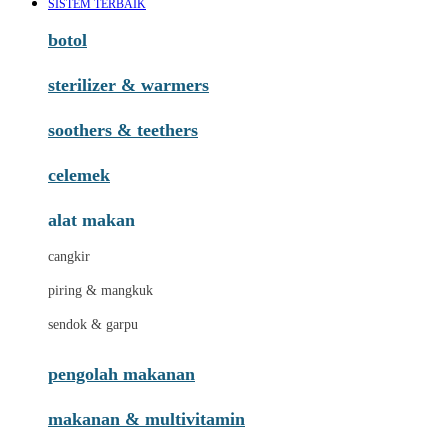
SISTEM TERBAIK
botol
sterilizer & warmers
soothers & teethers
celemek
alat makan
cangkir
piring & mangkuk
sendok & garpu
pengolah makanan
makanan & multivitamin