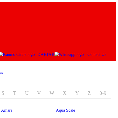
DAFTAR
Contact Us
us
S
T
U
V
W
X
Y
Z
0-9
Amara
Aqua Scale