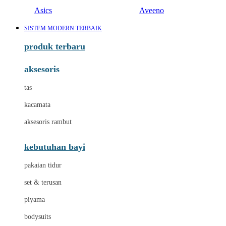
Asics
Aveeno
SISTEM MODERN TERBAIK
produk terbaru
aksesoris
tas
kacamata
aksesoris rambut
kebutuhan bayi
pakaian tidur
set & terusan
piyama
bodysuits