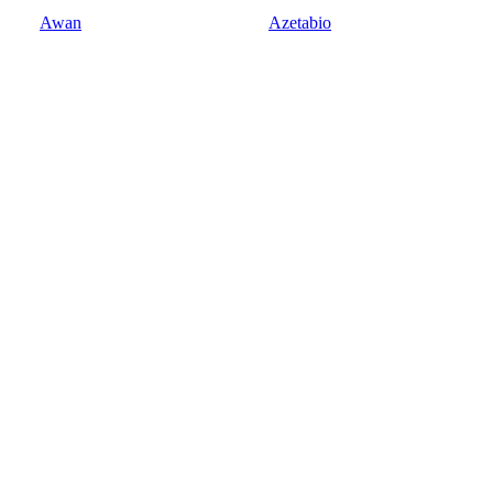
Awan
Azetabio