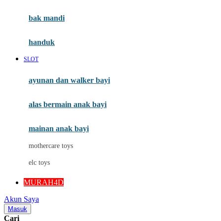
Mini Monkey
Moby
bak mandi
Momami
handuk
Mothercare
SLOT
Mustela
ayunan dan walker bayi
My Buddy Tag
My K
alas bermain anak bayi
N
mainan anak bayi
Naif
mothercare toys
Nike
elc toys
Nordic Natural
MURAH4D
Nuby
Akun Saya
Nuna
Masuk
Cari