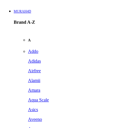
MURAH4D
Brand A-Z
A
Addo
Adidas
Airfree
Alamii
Amara
Aqua Scale
Asics
Aveeno