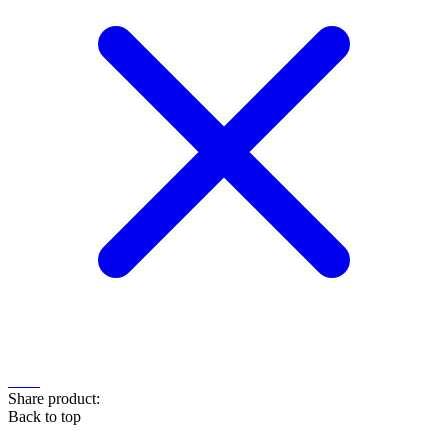
Share product:
Back to top