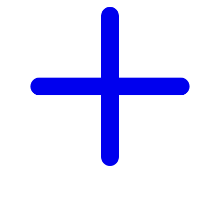
X
Xootz
Y
Yamatoya
Z
Zaxy
Zoggs
0-9
4Moms
59S