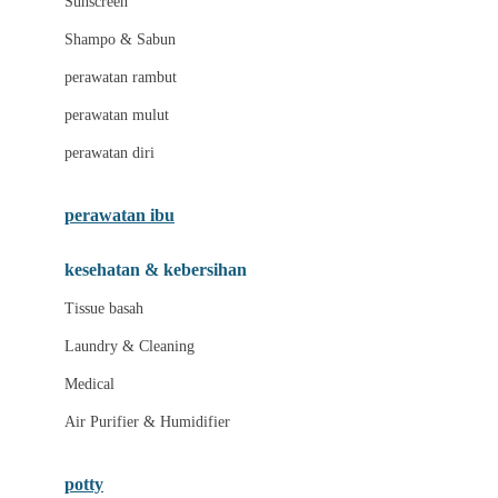
Sunscreen
London Taxi
Shampo & Sabun
Love To Dream
perawatan rambut
perawatan mulut
M
perawatan diri
Magformers
Mama's Choice
perawatan ibu
Mamas&Papas
kesehatan & kebersihan
Mamaway
Tissue basah
Maxi Cosi
Laundry & Cleaning
Megabloks
Medical
Micro
Air Purifier & Humidifier
MiDeer
Mimi & Lula
potty