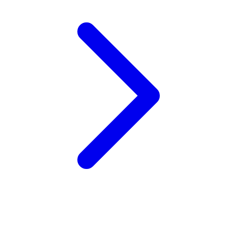
Twistshake
TY Toys
U
V
Veja
Vitaflow
Vtech
W
Waterland
Wellness