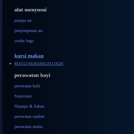
alat menyusui
pompa asi
penyimpanan asi
cooler bags
kursi makan
RESULT MURAHSLOT LOGIN
perawatan bayi
perawatan kulit
Sunscreen
Shampo & Sabun
perawatan rambut
perawatan mulut