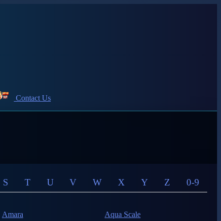
Contact Us
S
T
U
V
W
X
Y
Z
0-9
Amara
Aqua Scale