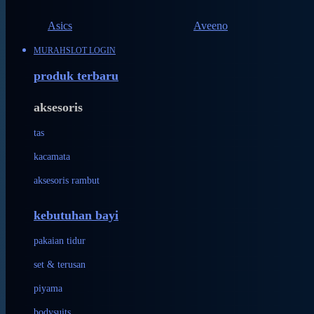
Asics
Aveeno
MURAHSLOT LOGIN
produk terbaru
aksesoris
tas
kacamata
aksesoris rambut
kebutuhan bayi
pakaian tidur
set & terusan
piyama
bodysuits