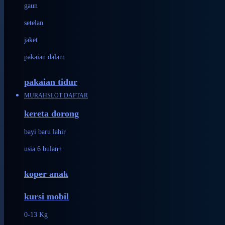
gaun
setelan
jaket
pakaian dalam
pakaian tidur
MURAHSLOT DAFTAR
kereta dorong
bayi baru lahir
usia 6 bulan+
koper anak
kursi mobil
0-13 Kg