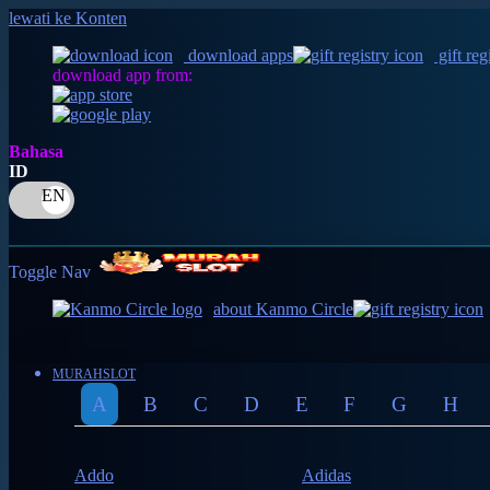
lewati ke Konten
download apps
gift reg
download app from:
Bahasa
ID
Toggle Nav
about Kanmo Circle
MURAHSLOT
A
B
C
D
E
F
G
H
Addo
Adidas