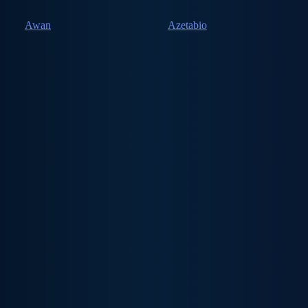
Awan
Azetabio